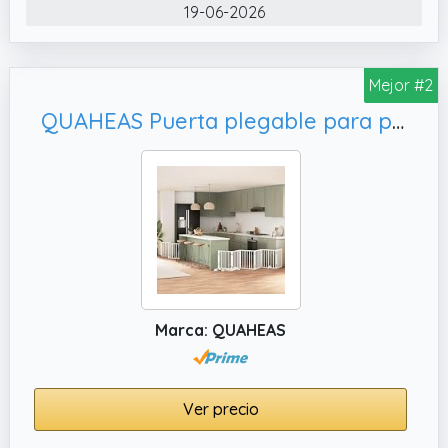
organizar la pérdida de aire frío o caliente y
19-06-2026
bloquear la entrada de moscas, ratones,
mosquitos, serpientes, cucarachas y otras
Mejor #2
cosas que odias
✔️ Usos versátiles . : Úselo como separador
QUAHEAS Puerta plegable para perros de madera de álamo blanca de 450 cm con puerta y patas de apoyo, uso
de habitaciones, cortina de ducha pequeña,
cortina opaca para dormitorio, cortina de
puerta de cocina o cortinas de ventana.
Marca: QUAHEAS
Ver precio