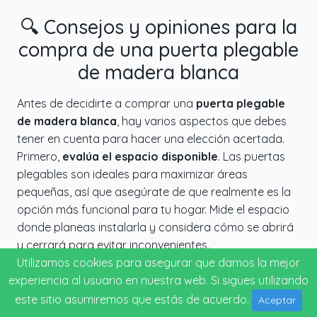
🔍 Consejos y opiniones para la
compra de una puerta plegable
de madera blanca
Antes de decidirte a comprar una
puerta plegable
de madera blanca
, hay varios aspectos que debes
tener en cuenta para hacer una elección acertada.
Primero,
evalúa el espacio disponible
. Las puertas
plegables son ideales para maximizar áreas
pequeñas, así que asegúrate de que realmente es la
opción más funcional para tu hogar. Mide el espacio
donde planeas instalarla y considera cómo se abrirá
y cerrará para evitar inconvenientes.
Utilizamos cookies para asegurar que damos la mejor
experiencia al usuario en nuestra web. Si sigues utilizando
Considera el estilo y la decoración de tu hogar
. La
madera blanca puede ofrecer un aspecto elegante y
este sitio asumiremos que estás de acuerdo.
Aceptar
moderno, pero es fundamental que se integre bien