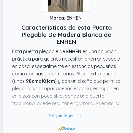
Marca: ENHEN
Características de esta Puerta
Plegable De Madera Blanca de
ENHEN
Esta puerta plegable de
ENHEN
es una solución
práctica para quienes necesitan ahorrar espacio
en casa, especialmente en estancias pequeñas
como cocinas o dormitorios. Al ser extra ancha
(unos
98cmx101cm
) y con un diseño que permite
plegarla sin ocupar apenas espacio, encaja bien
en pisos con poco sitio, donde una puerta
tradicional puede resultar engorrosa. Además, su
panel de
PVC
con ventana acrílica transparente
aporta un toque moderno y deja pasar la luz,
evitando que el ambiente se quede oscuro.