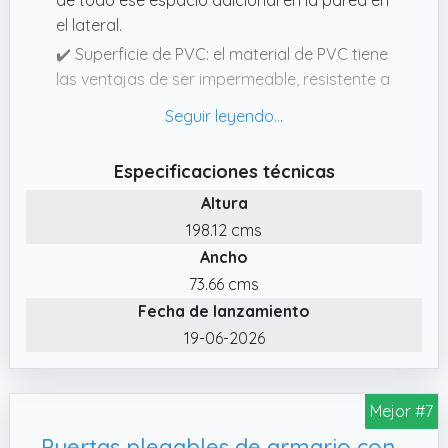
el lateral.
✔️ Superficie de PVC: el material de PVC tiene
las ventajas de ser impermeable, resistente a
los arañazos, fácil de limpiar, etc. La
superficie del panel de la puerta es lisa y
hermosa, la protección de la superficie del
Especificaciones técnicas
panel de la puerta está reforzada,
Altura
especialmente adecuada para familias con
mascotas.
198.12 cms
Ancho
✔️ Diseño de cristal: el vidrio templado es
transparente por un lado y esmerilado por el
73.66 cms
otro, con una cierta transmisión de luz y
Fecha de lanzamiento
privacidad. Se puede aplicar a varias
19-06-2026
escenas como cocinas, armarios, despensas,
armarios, etc.
Mejor #7
✔️ Información del producto: 2 puertas,
ancho total de la puerta: 291/2 pulgadas,
Puertas plegables de armario con marco de PVC de grano de madera blanca con paneles acrílicos esmerilados de 26 x 40 pulgadas, elegante puerta de acordeón plegable para uso interno de 78 80 pulgadas