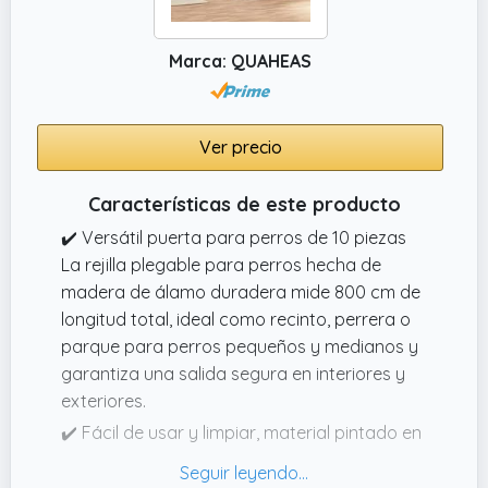
cortina retráctil para puerta es muy fácil de
instalar, mida la altura y el ancho del marco
Marca: QUAHEAS
de su puerta varias veces y tome el valor
mínimo.
Ver precio
Características de este producto
✔️ Versátil puerta para perros de 10 piezas
La rejilla plegable para perros hecha de
madera de álamo duradera mide 800 cm de
longitud total, ideal como recinto, perrera o
parque para perros pequeños y medianos y
garantiza una salida segura en interiores y
exteriores.
✔️ Fácil de usar y limpiar, material pintado en
blanco, resistente a la intemperie con pintura
a base de agua que es robusto y fácil de