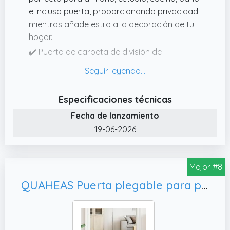
e incluso puerta, proporcionando privacidad
mientras añade estilo a la decoración de tu
hogar.
✔️ Puerta de carpeta de división de
habitaciones: la puerta plegable interna
retráctil puede bloquear los humos de la
cocina de volar; insonorización y reducción
Especificaciones técnicas
de ruido en el dormitorio; mantiene la
Fecha de lanzamiento
separación húmeda y seca en el baño; y
organiza la pérdida de aire caliente o frío.
19-06-2026
Cuando no esté en uso, dobla para que no
ocupe espacio.
Mejor #8
✔️ Fácil de instalar y limpiar: la cortina
retráctil para puerta es muy fácil de instalar,
QUAHEAS Puerta plegable para perros de 2 piezas, salón y jardín
mide la altura y el ancho del marco de tu
puerta varias veces y toma el valor mínimo.
Fácil de limpiar, se puede limpiar con un paño