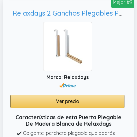
Mejor #9
✔️ Seguridad y comodidad para mascotas:
Relaxdays 2 Ganchos Plegables Puerta, Blanco
con una distancia de 6 cm entre las barras, la
puerta para perros evita que los perros se
escapen. Así podrás disfrutar de más
tranquilidad y mantener a tu perro seguro en
el área deseada.
Marca: Relaxdays
Ver precio
Características de esta Puerta Plegable
De Madera Blanca de Relaxdays
✔️ Colgante: perchero plegable que podrás