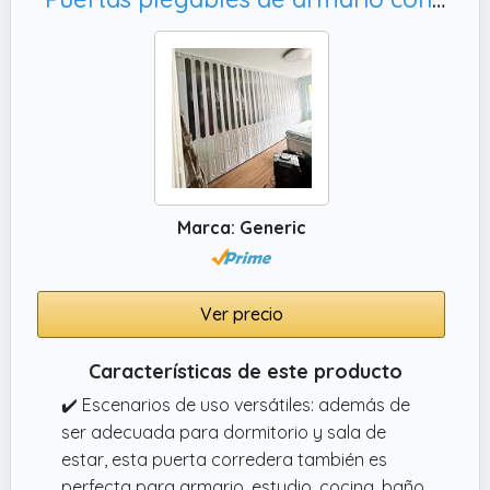
altura: 783/4 pulgadas, grosor de la puerta:
13/16 pulgadas, 1 kit de herramientas.
Adecuado para abrir: 30 x 803/4 pulgadas.
✔️ 24 horas en espera: si falta alguna pieza
del paquete o está dañada y si tienes alguna
pregunta sobre la instalación y las
especificaciones, por favor háznoslo saber y
estamos todo el día en línea para ayudarte.
Marca: Generic
Ver precio
Características de este producto
✔️ Escenarios de uso versátiles: además de
ser adecuada para dormitorio y sala de
estar, esta puerta corredera también es
perfecta para armario, estudio, cocina, baño