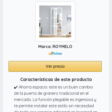
✔️ Práctica puerta y construcción robusta.
Puerta integrada con cierre de puerta que
permite un fácil acceso, dos patas de apoyo
garantizan la estabilidad sin necesidad de
taladrar, ideal para apartamentos, jardines,
acampadas o viajes, protege de forma fiable
contra el paso no deseado.
Marca: ROYMELO
Ver precio
Características de este producto
✔️ Ahorra espacio: este es un buen cambio
de la puerta de granero tradicional en el
mercado. La función plegable es ingeniosa y
te permite instalar este estilo sin necesidad
de todo ese espacio adicional en la pared en