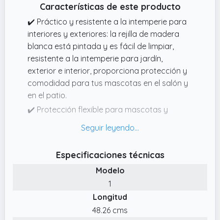
Características de este producto
✔️ Práctico y resistente a la intemperie para
interiores y exteriores: la rejilla de madera
blanca está pintada y es fácil de limpiar,
resistente a la intemperie para jardín,
exterior e interior, proporciona protección y
comodidad para tus mascotas en el salón y
en el patio.
✔️ Protección flexible para mascotas y
tranquilidad para ti: esta rejilla modular para
perros crea zonas seguras para tus
mascotas, evita que se escape no deseado y
Especificaciones técnicas
te proporciona momentos relajados en casa,
Modelo
en el patio o cuando acampas con tu perro.
1
✔️ Fácil de usar sin necesidad de taladrar –
Longitud
La puerta de pie para perros se instala sin
necesidad de instalación, es portátil y
48.26 cms