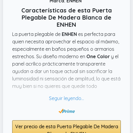
Marca: ENHEN
Características de esta Puerta
Plegable De Madera Blanca de
ENHEN
La puerta plegable de
ENHEN
es perfecta para
quien necesita aprovechar el espacio al máximo,
especialmente en baños pequeños o armarios
estrechos. Su diseño moderno en
One Color
y el
panel acrílico prácticamente transparente
ayudan a dar un toque actual sin sacrificar la
luminosidad ni sensación de amplitud, lo que está
muy bien si no quieres que quede todo
demasiado cerrado o oscuro.
Un detalle que me convence es lo fácil que se
pliega y se guarda, ocupando mucho menos
espacio que una puerta tradicional. Además, los
Ver precio de esta Puerta Plegable De Madera
rodillos silenciosos y el sistema magnético