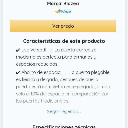
Marca: Blazea
Ver precio
Características de este producto
✔️ Uso versátil . ： La puerta corrediza
moderna es perfecta para armarios y
espacios reducidos.
✔️ Ahorro de espacio . ： La puerta plegable
es liviana y delgada, después de que la
puerta está completamente plegada, ocupa
solo el 10% del espacio en comparación con
las puertas tradicionales.
✔️ Divide espacios de manera efectiva . ：
Las puertas del armario pueden ayudarlo a
controlar la diferencia de temperatura en la
Especificaciones técnicas