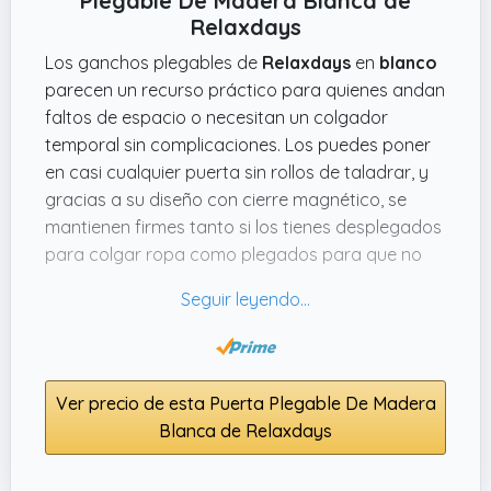
Plegable De Madera Blanca de
Relaxdays
Los ganchos plegables de
Relaxdays
en
blanco
parecen un recurso práctico para quienes andan
faltos de espacio o necesitan un colgador
temporal sin complicaciones. Los puedes poner
en casi cualquier puerta sin rollos de taladrar, y
gracias a su diseño con cierre magnético, se
mantienen firmes tanto si los tienes desplegados
para colgar ropa como plegados para que no
molesten. Además, como miden
20.32 cms de
alto x 17.78 cms de largo x 0 cms de ancho
, no
ocupan mucho sitio, algo que se agradece en
pisos pequeños.
Ver precio de esta Puerta Plegable De Madera
Lo que me parece especialmente útil es que
Blanca de Relaxdays
permiten colgar hasta seis perchas o bolsas
gracias a las muescas, así que te puede salvar
en momentos de visita o cuando necesitas airear