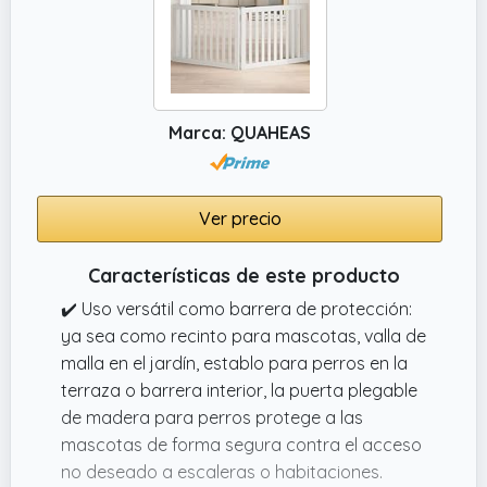
húmedo para mantener la puerta limpia y
ordenada.
✔️ Puerta de cierre magnético: nuestra
puerta interna de acordeón está equipada
con un dispositivo de cierre magnético, que
Marca: QUAHEAS
se puede plegar fácilmente y mantener
firmemente cerrada, mientras que evita que
los mosquitos, ratones y otros animales
Ver precio
pequeños entren en tu habitación. Haz que
tu hogar se vea más limpio y ordenado.
Características de este producto
✔️ Kit completo de puerta plegable de PVC:
✔️ Uso versátil como barrera de protección:
hecho de marco de puerta de PVC de alta
ya sea como recinto para mascotas, valla de
calidad y acrílico esmerilado, resistente y
malla en el jardín, establo para perros en la
duradero sin deformación. Poste magnético
terraza o barrera interior, la puerta plegable
para puerta, rodillos silenciosos sin
de madera para perros protege a las
mantenimiento, riel de aluminio, sin riel inferior.
mascotas de forma segura contra el acceso
no deseado a escaleras o habitaciones.