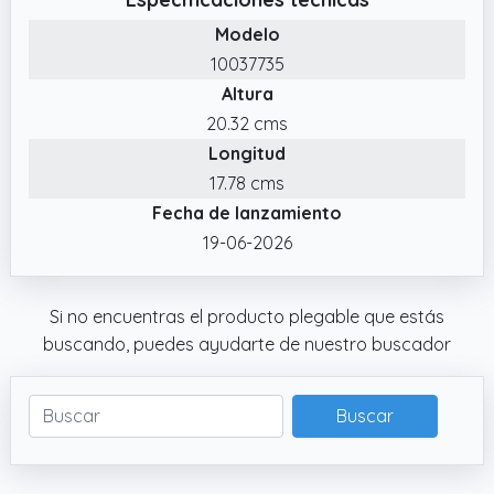
ropa y accesorios
Modelo
✔️ Plegable: gancho de puerta ahorra
10037735
espacio al desplegarlo sólo cuando lo
Altura
necesites. Cierre magnético
20.32 cms
Longitud
17.78 cms
Fecha de lanzamiento
19-06-2026
Si no encuentras el producto plegable que estás
buscando, puedes ayudarte de nuestro buscador
Buscar