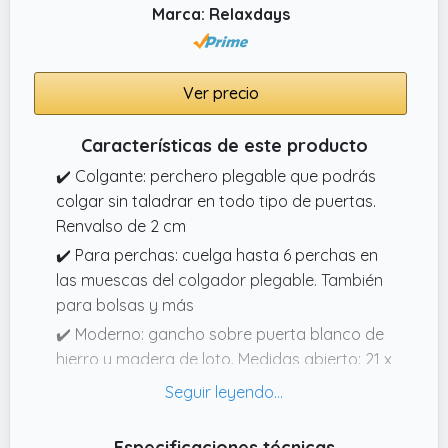
Marca: Relaxdays
Ver precio
Características de este producto
✔️ Colgante: perchero plegable que podrás
colgar sin taladrar en todo tipo de puertas.
Renvalso de 2 cm
✔️ Para perchas: cuelga hasta 6 perchas en
las muescas del colgador plegable. También
para bolsas y más
✔️ Moderno: gancho sobre puerta blanco de
hierro y madera de loto. Medidas abierto: 21 x
2,5 x 18 cm
✔️ Versátil: úsalo como quieras, ya sea como
colgador sobre puerta o para ventilar tu
Especificaciones técnicas