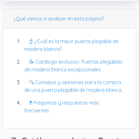
prendas sin complicarte la vida. El detalle de
combinarlos con hierro y madera de loto da un
¿Qué vamos a analizar en esta página?
toque moderno sin parecer un simple plástico
barato. En resumen, parecen una solución
cómoda y sin pretensiones para ordenar o
☝️ ¿Cuál es la mejor puerta plegable de
ventilar ropa sin liarte con instalaciones.
madera blanca?
📝 Catálogo exclusivo: Puertas plegables
de madera blanca excepcionales
🔍 Consejos y opiniones para la compra
de una puerta plegable de madera blanca
❓ Preguntas y respuestas más
frecuentes