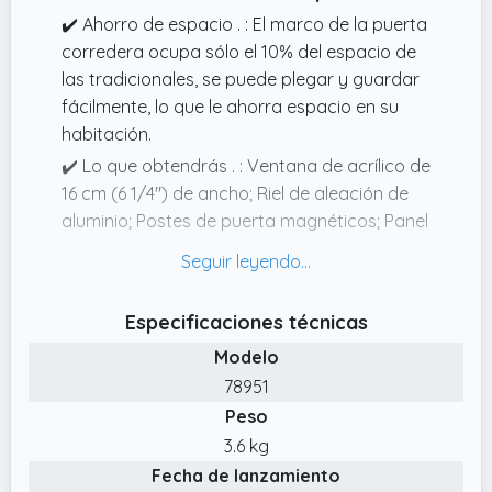
✔️ Ahorro de espacio . : El marco de la puerta
corredera ocupa sólo el 10% del espacio de
las tradicionales, se puede plegar y guardar
fácilmente, lo que le ahorra espacio en su
habitación.
✔️ Lo que obtendrás . : Ventana de acrílico de
16 cm (6 1/4") de ancho; Riel de aleación de
aluminio; Postes de puerta magnéticos; Panel
de puerta de PVC; Grosor del panel: 1,24 cm;
Rodillos silenciosos que no requieren
mantenimiento; Diseño sin riel inferior.
Especificaciones técnicas
✔️ Diseño acrílico esmerilado . : El diseño del
Modelo
panel acrílico esmerilado aportará un toque
78951
moderno a tu habitación.
Peso
✔️ Conexión perfecta . : La puerta concertina
3.6 kg
es una gran compañera para habitaciones
Fecha de lanzamiento
con aire acondicionado, que puede