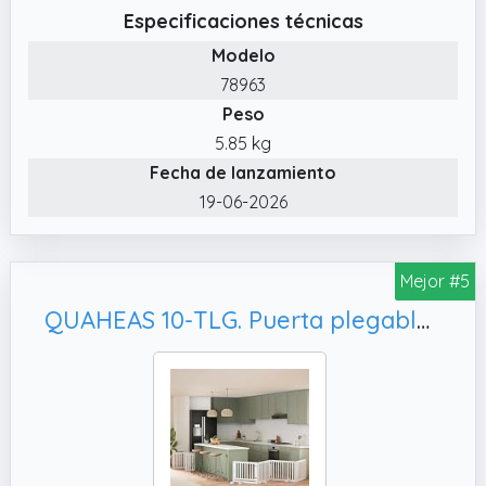
tiempo que agrega estilo a la decoración de
Especificaciones técnicas
su hogar.
Modelo
✔️ Puerta de cierre magnético . Nuestra
78963
puerta de acordeón interna está equipada
Peso
con un dispositivo de cierre magnético, que
se puede plegar fácilmente y mantener
5.85 kg
firmemente cerrado, al mismo tiempo que
Fecha de lanzamiento
evita que los mosquitos, ratones y otros
19-06-2026
animales pequeños ingresen a su habitación.
✔️ Puerta de carpeta divisoria de habitación .
Mejor #5
La puerta plegable interna retráctil de
múltiples pliegues puede bloquear los humos
QUAHEAS 10-TLG. Puerta plegable de madera de álamo blanca de 800 cm de largo con puerta, protección segura en interiores y exteriores
de la cocina que vuelan alrededor;
insonorización y reducción de ruido en el
dormitorio; mantiene la separación húmeda
y seca en el baño; y organiza la pérdida de
aire caliente o frío.
✔️ Fácil de instalar y limpiar. La mampara de