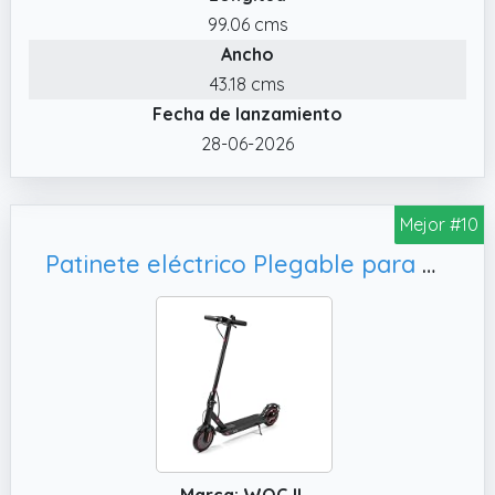
99.06 cms
Ancho
43.18 cms
Fecha de lanzamiento
28-06-2026
Mejor #10
Patinete eléctrico Plegable para Adultos, Conexión App
Marca: WQCJL