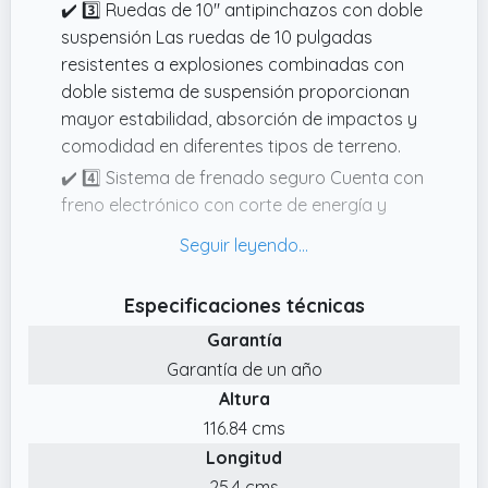
✔️ 3️⃣ Ruedas de 10" antipinchazos con doble
suspensión Las ruedas de 10 pulgadas
resistentes a explosiones combinadas con
doble sistema de suspensión proporcionan
mayor estabilidad, absorción de impactos y
comodidad en diferentes tipos de terreno.
✔️ 4️⃣ Sistema de frenado seguro Cuenta con
freno electrónico con corte de energía y
freno de disco trasero, ofreciendo una
frenada rápida, segura y confiable.
✔️ 2️⃣ Autonomía de hasta 30 km La batería
Especificaciones técnicas
de 36V 10.4Ah permite una autonomía
Garantía
aproximada de 2530 km, ideal para
Garantía de un año
desplazamientos diarios, trabajo o trayectos
Altura
urbanos.
116.84 cms
✔️ 5️⃣ Diseño plegable y resistente Fabricado
Longitud
con estructura de aleación de aluminio,
soporta hasta 120 kg. Su diseño plegable
25.4 cms