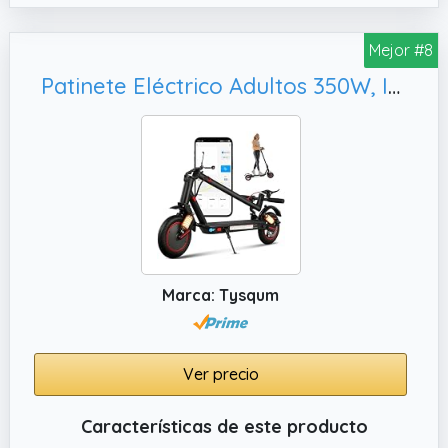
✔️ Seguro para Conducir: El patinete para
adultos cuenta con una pantalla LED que
Mejor #8
indica la velocidad, la autonomía, la batería,
Patinete Eléctrico Adultos 350W, IPX5
el control de crucero, etc.; equipado con una
luz brillante, asegurando tu seguridad
durante paradas repentinas y viajes
nocturnos.
Marca: Tysqum
Ver precio
Características de este producto