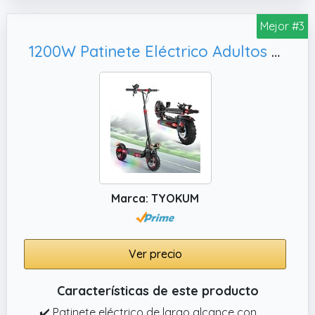
funciones avanzadas con la aplicación
dedicada a este escooter.Supervisa las
Mejor #3
estadísticas en tiempo real como la
1200W Patinete Eléctrico Adultos Plegable,Frenos de Disco Delanteros y Traseros Patinete eléctrico de Aluminio Capacidad Carga 150kg
velocidad, la duración de la batería y el
kilometraje en tu smartphone, o personaliza
ajustes como la sensibilidad de aceleración y
los modelos de luz LED. Combina Bluetooth
para alertas antirrobo y seguimiento de
rutas, para que tu scooter permanezca
seguro y que sus viajes y sean guiados por
datos.
Marca: TYOKUM
✔️ Tres velocidades: Diseñado para adultos
que buscan una solución fiable para sus
viajes diarios, este scooter tiene tres modos
de velocidad ajustables (Eco, Standard,
Ver precio
Sport) para adaptarse a sus necesidades de
conducción. Ya sea navegar por calles
Características de este producto
urbanas concurridas o dar paseos
✔️ Patinete eléctrico de largo alcance con