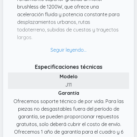
brushless de 1200W, que ofrece una
aceleración fluida y potencia constante para
desplazamientos urbanos, rutas
todoterreno, subidas de cuestas y trayectos
largos.
✔️ Pantalla LED y sistema de iluminación 360°.
El patinete eléctrico incorpora una pantalla
LED en tiempo real y un sistema de
Especificaciones técnicas
iluminación de 360°, que incluye potentes
Modelo
faros delanteros, luces LED ambientales de
colores, intermitentes y luces de freno,
J11
garantizando la máxima visibilidad y
Garantía
seguridad durante la conducción nocturna
Ofrecemos soporte técnico de por vida. Para las
en ciudad, los desplazamientos diarios o las
piezas no desgastables fuera del período de
aventuras fuera de carretera.
garantía, se pueden proporcionar repuestos
✔️ la autonomía real puede variar según el
gratuitos, solo deberá cubrir el costo de envío.
terreno, el peso del usuario, la temperatura y
Ofrecemos 1 año de garantía para el cuadro y 6