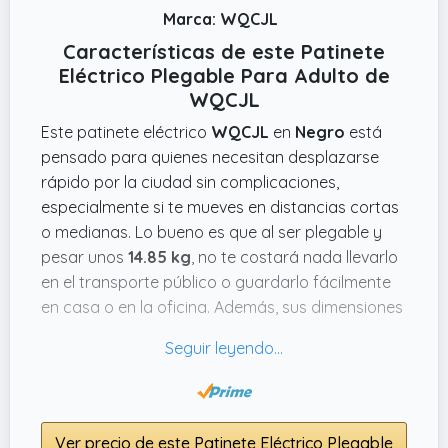
Marca: WQCJL
Características de este Patinete
Eléctrico Plegable Para Adulto de
WQCJL
Este patinete eléctrico
WQCJL
en
Negro
está
pensado para quienes necesitan desplazarse
rápido por la ciudad sin complicaciones,
especialmente si te mueves en distancias cortas
o medianas. Lo bueno es que al ser plegable y
pesar unos
14.85 kg
, no te costará nada llevarlo
en el transporte público o guardarlo fácilmente
en casa o en la oficina. Además, sus dimensiones
(
114.3 cms de alto x 99.06 cms de largo x 12.7
cms de ancho
) lo hacen bastante manejable.
Una de las cosas que llama la atención es la
pantalla LED que te muestra la velocidad, batería
Ver precio de este Patinete Eléctrico Plegable
y demás info en tiempo real, y que se controla