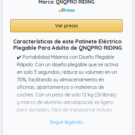
Marca: QNQPRO RIDING
problemas de calidad, por favor conserve el
embalaje original para un transporte seguro
de regreso al almacén.
Ver precio
✔️ Patinete eléctrico plegable y ligero.
Fabricado con una resistente aleación de
Características de este Patinete Eléctrico
aluminio, este patinete se pliega fácilmente
Plegable Para Adulto de QNQPRO RIDING
para un almacenamiento y transporte
✔️ Portabilidad Máxima con Diseño Plegable
cómodos.
Rápido: Con un diseño plegable que se activa
✔️ Motor sin escobillas potente de 1200W |
en solo 3 segundos, reduce su volumen en un
Escalada de 15–25° | Neumáticos
70%, facilitando su almacenamiento en
todoterreno de 11''. Este patinete eléctrico
oficinas, apartamentos o maleteros de
está equipado con un motor sin escobillas
coches. Con un peso de solo 12 kg (26 libras)
silencioso que ofrece una velocidad
y marco de aluminio aeroespacial, es ligero
impresionante y una capacidad de escalada
pero duradero, fácil de transportar incluso
de 15–25°, lo que te permite superar
por escaleras, perfecto para usuarios
pendientes suaves con facilidad.
urbanos.
✔️ Alta calidad, seguridad y comodidad. El
✔️ Motor Potente y Modos de Velocidad