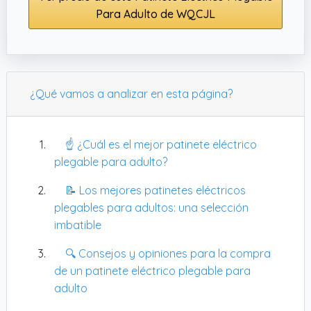
Para Adulto de WQCJL
desde una app por Bluetooth. Esto está genial
para controlar todo sin complicaciones, desde
las luces hasta el control de crucero. La batería
aguanta hasta 25 km, ideal para evitar parones,
y los neumáticos sólidos no te van a dejar tirado
¿Qué vamos a analizar en esta página?
con pinazos o en superficies resbaladizas. Si
buscas algo práctico para el día a día, parece
una buena apuesta.
☝️ ¿Cuál es el mejor patinete eléctrico
plegable para adulto?
📝 Los mejores patinetes eléctricos
plegables para adultos: una selección
imbatible
🔍 Consejos y opiniones para la compra
de un patinete eléctrico plegable para
adulto