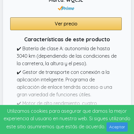
Ver precio
Características de este producto
✔️ Batería de clase A: autonomía de hasta
3040 km (dependiendo de las condiciones de
la carretera, la altura y el peso).
✔️ Gestor de transporte con conexión a la
aplicación inteligente. Programa de
aplicación de enlace tendrás acceso a una
gran variedad de funciones útiles.
✔️ Motor de alto rendimiento, cuatro
marchas conmutables, velocidad máxima de
Utilizamos cookies para asegurar que damos la mejor
hasta 20 km / h (desbloqueable) .
experiencia al usuario en nuestra web. Si sigues utilizando
este sitio asumiremos que estás de acuerdo.
✔️ Garantía postventa: Seguiremos de cerca
Aceptar
Especificaciones técnicas