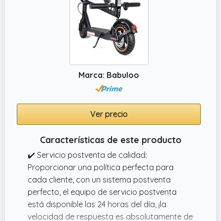
consultas de los clientes dentro de las 24
horas, garantizando una experiencia de
compra sin preocupaciones.
✔️ Diseño portátil y fácil de usar: Este
patinete eléctrico cuenta con un chasis
plegable, cómodo y ligero para facilitar su
Marca: Babuloo
almacenamiento y transporte. Una intuitiva
pantalla LED muestra la velocidad, el nivel de
batería y el kilometraje, mientras que un
Ver precio
potente faro delantero garantiza una
conducción segura por la noche.
Características de este producto
✔️ Servicio postventa de calidad:
Proporcionar una política perfecta para
cada cliente, con un sistema postventa
perfecto, el equipo de servicio postventa
está disponible las 24 horas del día, ¡la
velocidad de respuesta es absolutamente de