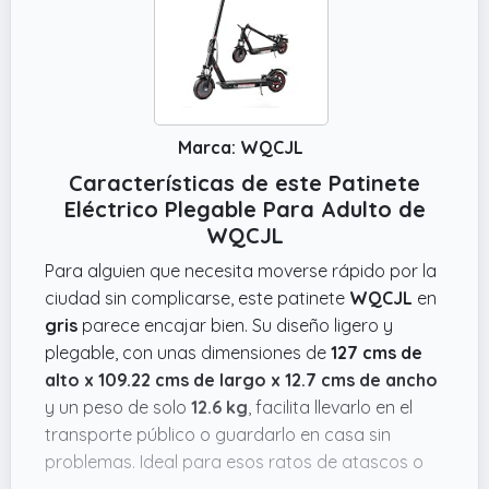
Marca: WQCJL
Características de este Patinete
Eléctrico Plegable Para Adulto de
WQCJL
Para alguien que necesita moverse rápido por la
ciudad sin complicarse, este patinete
WQCJL
en
gris
parece encajar bien. Su diseño ligero y
plegable, con unas dimensiones de
127 cms de
alto x 109.22 cms de largo x 12.7 cms de ancho
y un peso de solo
12.6 kg
, facilita llevarlo en el
transporte público o guardarlo en casa sin
problemas. Ideal para esos ratos de atascos o
recorridos cortos al trabajo o universidad,