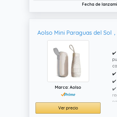
Fecha de lanzam
✔️
pu
co
✔️
✔️
Marca: Aolso
✔️
re
na
Ver precio
✔️