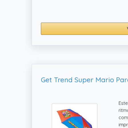
resu
Este
ritm
comp
impr