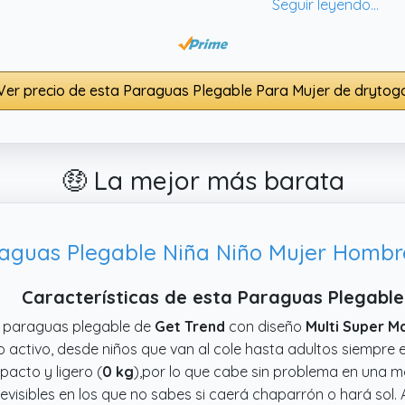
men, parece una inversión útil para no quedarse en seco ni
Ver precio de esta Paraguas Plegable Para Mujer de drytog
🤑 La mejor más barata
Características de esta Paraguas Plegable
 paraguas plegable de
Get Trend
con diseño
Multi Super M
o activo, desde niños que van al cole hasta adultos siempre
acto y ligero (
0 kg
),por lo que cabe sin problema en una m
evisibles en los que no sabes si caerá chaparrón o hará sol. 