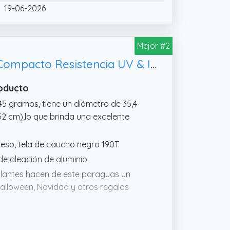
19-06-2026
Mejor #2
Aolso Mini Paraguas del Sol，Paraguas Plegable, Paraguas Plegables y Compacto Resistencia UV & Impermeable-Blanco
roducto
245 gramos, tiene un diámetro de 35,4
2 cm),lo que brinda una excelente
ueso, tela de caucho negro 190T.
de aleación de aluminio.
rillantes hacen de este paraguas un
Halloween, Navidad y otros regalos
ación de aluminio de 6 nervaduras.