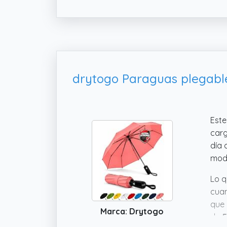
Este
carg
día 
mode
Lo q
cuan
que 
Marca: Drytogo
de
5