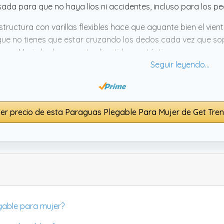
ada para que no haya líos ni accidentes, incluso para los pe
structura con varillas flexibles hace que aguante bien el vi
ue no tienes que estar cruzando los dedos cada vez que so
uper Mario le da un punto divertido y auténtico que no parec
 práctico que aporte un poco de alegría a los días grises, e
ido.
er precio de esta Paraguas Plegable Para Mujer de Get Tre
gable para mujer?