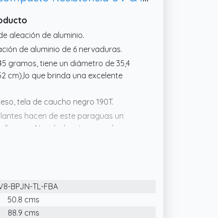
roducto
de aleación de aluminio.
ación de aluminio de 6 nervaduras.
245 gramos, tiene un diámetro de 35,4
2 cm),lo que brinda una excelente
ueso, tela de caucho negro 190T.
rillantes hacen de este paraguas un
Halloween, Navidad y otros regalos
V8-BPJN-TL-FBA
50.8 cms
88.9 cms