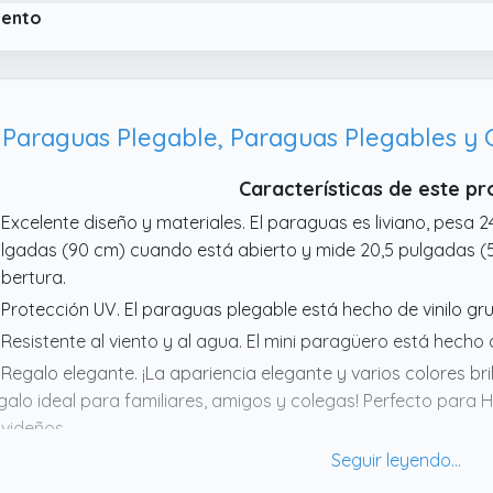
iento
Características de este p
 Excelente diseño y materiales. El paraguas es liviano, pesa 
lgadas (90 cm) cuando está abierto y mide 20,5 pulgadas (5
bertura.
 Protección UV. El paraguas plegable está hecho de vinilo gr
 Resistente al viento y al agua. El mini paragüero está hecho 
 Regalo elegante. ¡La apariencia elegante y varios colores b
galo ideal para familiares, amigos y colegas! Perfecto para 
videños.
 Diseño resistente y elegante. La sombrilla está hecha de ale