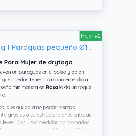
Mejor #2
drytogo Paraguas plegable antiviento I Paraguas extra ligero 390 g I Paraguas pequeño Ø100 cm, para viaje y uso diario I Umbrella con apertura y cierre automático I Perfecto para mujer y hombre I
le Para Mujer de drytogo
levan un paraguas en el bolso y odian
 que puedas tenerlo a mano en el día a
iseño minimalista en
Rosa
le da un toque
re.
co, que ayuda a no perder tiempo
to gracias a su estructura antiviento, así
as leves. Con unas medidas aproximadas
cho
, parece muy manejable y estable. En