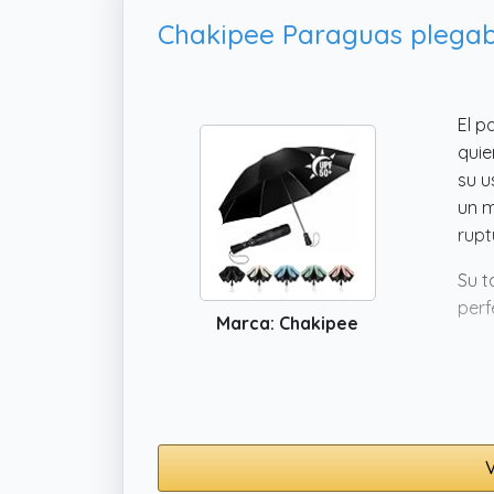
El p
quie
su u
un m
rupt
Su t
perf
Marca: Chakipee
un g
impe
tant
V