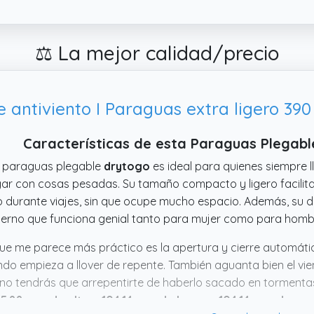
⚖️ La mejor calidad/precio
Características de esta Paraguas Plegab
 paraguas plegable
drytogo
es ideal para quienes siempre l
ar con cosas pesadas. Su tamaño compacto y ligero facilita
o durante viajes, sin que ocupe mucho espacio. Además, su d
rno que funciona genial tanto para mujer como para homb
ue me parece más práctico es la apertura y cierre automáti
do empieza a llover de repente. También aguanta bien el vien
no tendrás que arrepentirte de haberlo sacado en torment
5.88 cms de alto x 104.14 cms de largo x 104.14 cms de an