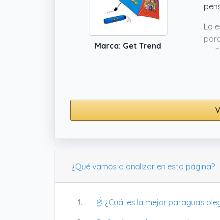
pens
La e
porq
Marca: Get Trend
de S
algo
sent
V
¿Qué vamos a analizar en esta página?
☝️ ¿Cuál es la mejor paraguas ple