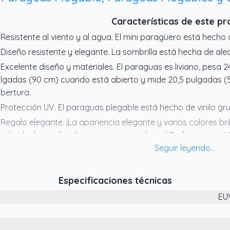
Características de este p
 Resistente al viento y al agua. El mini paragüero está hecho 
 Diseño resistente y elegante. La sombrilla está hecha de ale
 Excelente diseño y materiales. El paraguas es liviano, pesa 
lgadas (90 cm) cuando está abierto y mide 20,5 pulgadas (5
bertura.
 Protección UV. El paraguas plegable está hecho de vinilo gr
 Regalo elegante. ¡La apariencia elegante y varios colores b
galo ideal para familiares, amigos y colegas! Perfecto para 
videños.
Especificaciones técnicas
EU