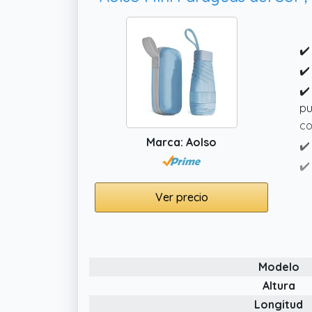
✔️
✔️
✔️
pu
co
Marca: Aolso
✔️
✔️
re
Ver precio
na
Modelo
Altura
Longitud