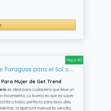
 cargar con paraguas enormes.
o
Mejor #3
Get Trend Super Mario Paraguas Plegable Niña Niño Mujer Hombre Paraguas para el Sol o Lluvia Antiviento Compacto Ligero para Viaje (Multi Super Mario)
 Para Mujer de Get Trend
ario
es ideal para cualquiera que lleve un
 en movimiento. Lo bueno es que es súper
ochila o bolso, perfecto para esos días
Además, la apertura manual es sencilla,