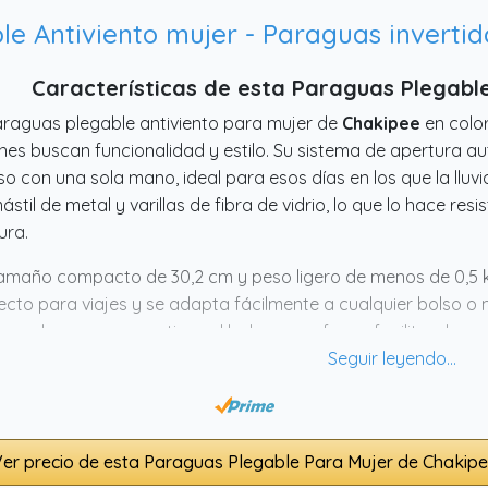
Características de esta Paraguas Plegabl
araguas plegable antiviento para mujer de
Chakipee
en colo
nes buscan funcionalidad y estilo. Su sistema de apertura a
so con una sola mano, ideal para esos días en los que la llu
ástil de metal y varillas de fibra de vidrio, lo que lo hace resi
ura.
amaño compacto de 30,2 cm y peso ligero de menos de 0,5 k
ecto para viajes y se adapta fácilmente a cualquier bolso o 
ran plus, ya que mantiene el lado seco afuera, facilitando su
rmeable de poliéster 210T y su protección contra rayos UV
o para la lluvia como para el sol.
er precio de esta Paraguas Plegable Para Mujer de Chakip