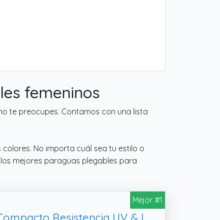
les femeninos
 no te preocupes. Contamos con una lista
 colores. No importa cuál sea tu estilo o
a los mejores paraguas plegables para
Mejor #1
Aolso Mini Paraguas del Sol，Paraguas Plegable, Paraguas Plegables y Compacto Resistencia UV & Impermeable-azul