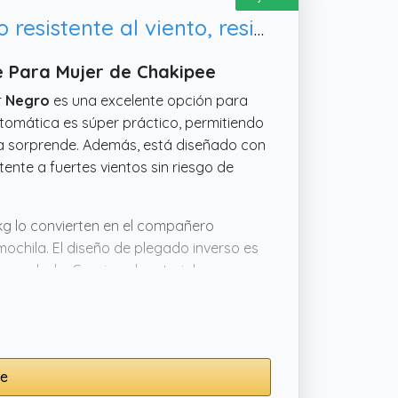
Chakipee Paraguas plegable Antiviento mujer - Paraguas invertido resistente al viento, resistente a los rayos UV
e Para Mujer de Chakipee
r
Negro
es una excelente opción para
utomática es súper práctico, permitiendo
via sorprende. Además, está diseñado con
stente a fuertes vientos sin riesgo de
g lo convierten en el compañero
mochila. El diseño de plegado inverso es
 guardado. Gracias al material
, este paraguas de
Chakipee
es ideal
ee