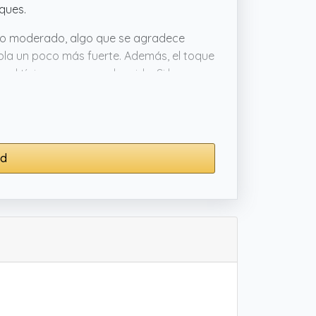
ques.
ento moderado, algo que se agradece
pla un poco más fuerte. Además, el toque
e el típico paraguas aburrido. Si buscas
sta opción de Get Trend tiene bastante
nd