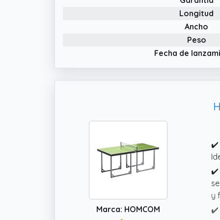
Longitud
Ancho
Peso
Fecha de lanzam
H
✔️
Id
✔️
se
y 
Marca: HOMCOM
✔️