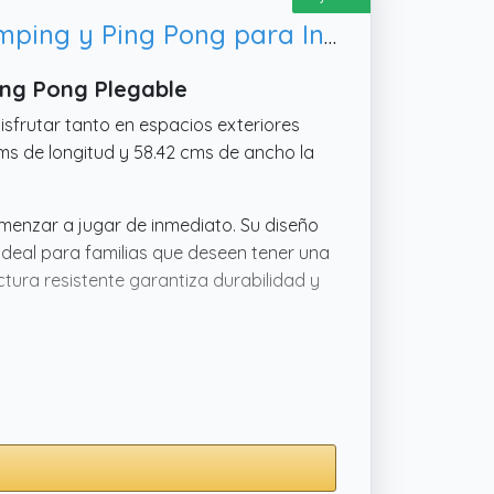
DEVESSPORT Pack Mini Mesa de Ping Pong Plegable | Mesa de Camping y Ping Pong para Interior y Exterior | 120x60x70 cm | Incluye 2 Raquetas, 3 Pelotas y Red Desmontable
ing Pong Plegable
sfrutar tanto en espacios exteriores
cms de longitud y 58.42 cms de ancho la
menzar a jugar de inmediato. Su diseño
 ideal para familias que deseen tener una
ura resistente garantiza durabilidad y
ar de horas de diversión con amigos y
uier otro lugar. ¡No pierdas la oportunidad