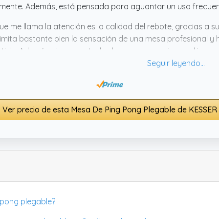
lmente. Además, está pensada para aguantar un uso frecuente, 
ue me llama la atención es la calidad del rebote, gracias a su
imita bastante bien la sensación de una mesa profesional y 
rtido. Además, viene con todas las cosas para jugar al instan
darlo todo, así que no tienes que estar buscando nada por s
ato para echar partidas rápidas sin complicarse la vida con 
Ver precio de esta Mesa De Ping Pong Plegable de KESSER
 pong plegable?